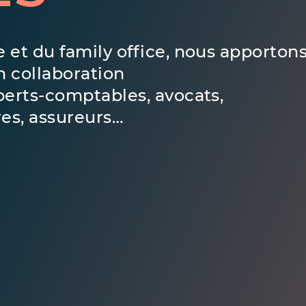
e et du family office, nous apporton
n collaboration
xperts-comptables, avocats,
res, assureurs…