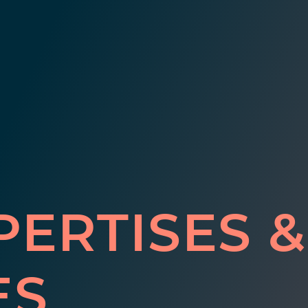
PERTISES &
ES