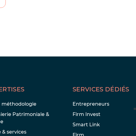
ERTISES
SERVICES DÉDIÉS
e méthodologie
Entrepreneurs
ierie Patrimoniale &
Firm Invest
le
Smart Link
e & services
Firm