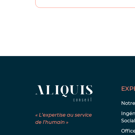
EXP
Notr
Ingén
« L’expertise au service
Socia
de l’humain »
Offic