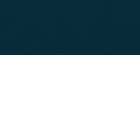
orial en croissance constante :
Lyon,
 aux compétences variées
é.
dirigé par
Érick