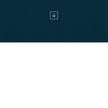
savoir-faire et nos équipes au sein d’un maillage territ
Réunion, Nancy, Grenoble et Amiens… où 30 personnes
es.
ger avec vous une nouvelle étape franchie par la sociét
s annoncer que le cabinet Jeunemaître Dubas à Amiens, 
sormais partie de la team
ALIQUIS Conseil
.
capital des deux fondateurs.