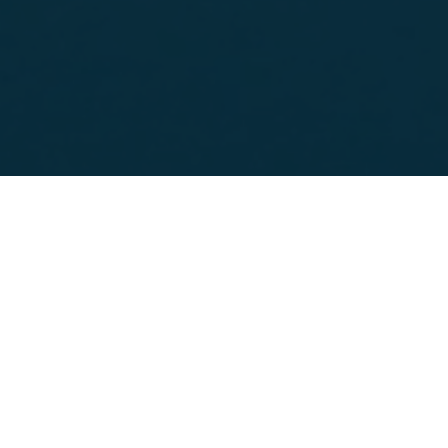
Depuis 3 ans, nous avons consolidé nos 
Paris, Bordeaux,
Oyonnax, Roanne, La 
accompagnent nos clients et partenair
📢 🤝
ALIQUIS Conseil
est ravie de parta
En effet, nous avons le plaisir de vou
Jeunemaître
et
Laurent Dubas
fait dé
🚀 Cet adossement voit les entrées au 